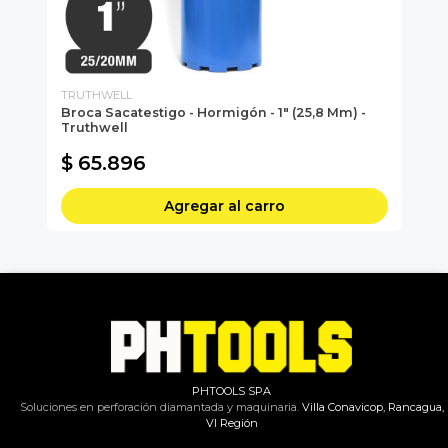
TRUTHWELL
TR
 -
Broca Sacatestigo - Hormigón - 1" (25,8 Mm) -
Br
Truthwell
Tr
Bro
$ 65.896
$
Agregar al carro
PHTOOLS SPA
Soluciones en perforación diamantada y maquinaria.
Villa Conavicop, Rancagua,
VI Región