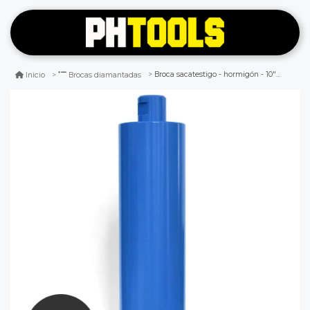
Broca sacatestigo - hormigón - 10" (254/247 mm) - isesa
Inicio
Brocas diamantadas