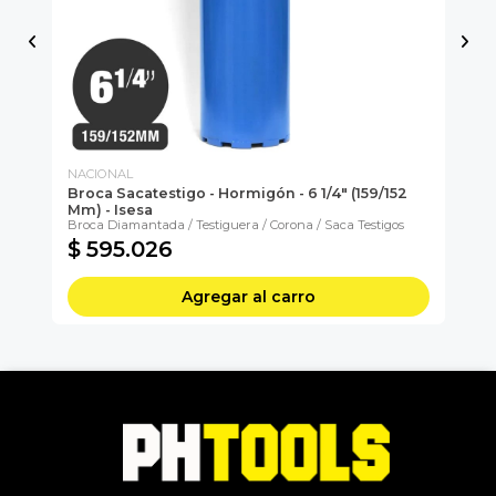
NACIONAL
NA
Broca Sacatestigo - Hormigón - 6 1/4" (159/152
Br
Mm) - Isesa
- I
Broca Diamantada / Testiguera / Corona / Saca Testigos
$ 595.026
$
Agregar al carro