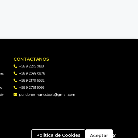
CONTÁCTANOS
+56 9 2215 0188
as
+56 9 2099 0876
+56 9 2179 6582
os
+56 9 2761 9099
gón
pulidohermanostools@gmail.com
x
Política de Cookies
Aceptar