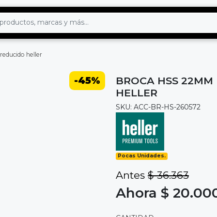
educido heller
-45%
BROCA HSS 22MM
HELLER
SKU: ACC-BR-HS-260572
Pocas Unidades.
Antes
$ 36.363
Ahora $ 20.00