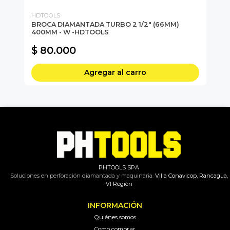
HDTOOLS
EU
BROCA DIAMANTADA TURBO 2 1/2" (66MM)
BR
400MM - W -HDTOOLS
45
BR
$ 80.000
$
Agregar al carro
PHTOOLS SPA
Soluciones en perforación diamantada y maquinaria.
Villa Conavicop, Rancagua,
VI Región
INFORMACIÓN
Quiénes somos
Como comprar