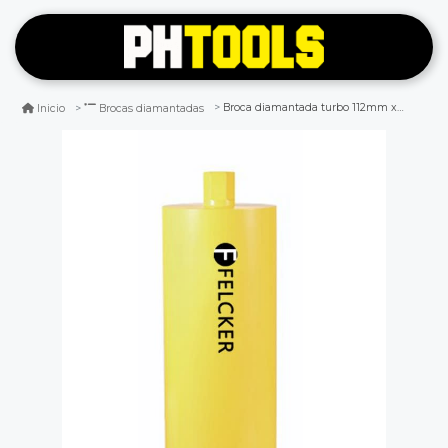
Broca diamantada turbo 112mm x 450mm - y - felcker
Inicio
Brocas diamantadas