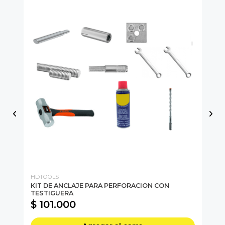
HDTOOLS
PH
60
KIT DE ANCLAJE PARA PERFORACION CON
TE
TESTIGUERA
22
$ 101.000
$