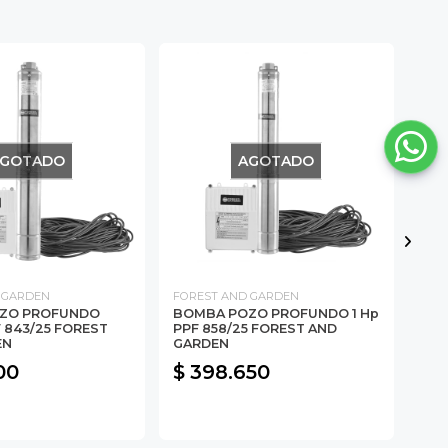
GOTADO
AGOTADO
 GARDEN
FOREST AND GARDEN
BER
ZO PROFUNDO
BOMBA POZO PROFUNDO 1 Hp
Bom
F 843/25 FOREST
PPF 858/25 FOREST AND
Aut
EN
GARDEN
00
$ 398.650
$ 