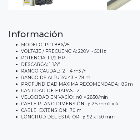
Información
MODELO: PPF886/25
VOLTAJE / FRECUENCIA: 220V ~ 50Hz
POTENCIA: 1 1/2 HP
DESCARGA: 1 1/4”
RANGO CAUDAL: 2 – 4 m3 /h
RANGO DE ALTURA: 43 ~ 78 m
PROFUNDIDAD MÁXIMA RECOMENDADA: 86 m
CANTIDAD DE ETAPAS: 12
VELOCIDAD EN VACÍO: n0 = 2850/min
CABLE PLANO DIMENSIÓN: ø 2,5 mm2 x 4
CABLE EXTENSIÓN: 70 m
LONGITUD DEL ESTATOR: ø 92 x 150 mm