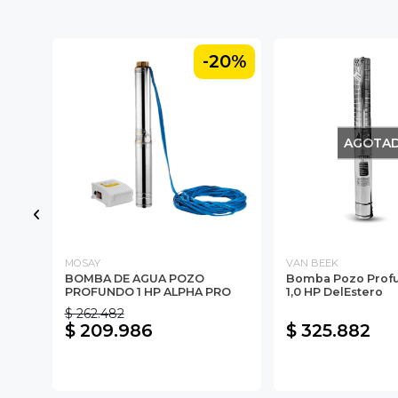
-20%
AGOTA
MOSAY
VAN BEEK
BOMBA DE AGUA POZO
Bomba Pozo Profu
PROFUNDO 1 HP ALPHA PRO
1,0 HP DelEstero
$ 262.482
$ 209.986
$ 325.882