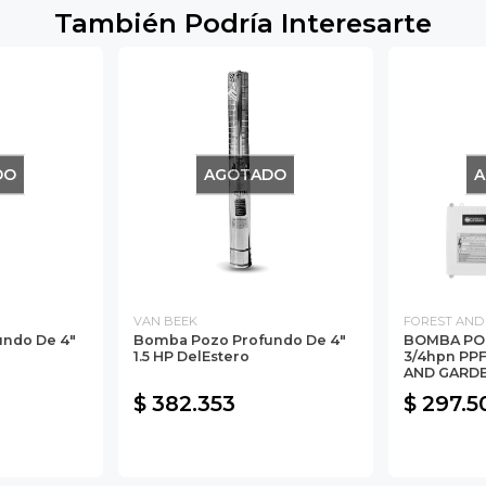
También Podría Interesarte
DO
AGOTADO
A
VAN BEEK
FOREST AND
ndo De 4"
Bomba Pozo Profundo De 4"
BOMBA PO
1.5 HP DelEstero
3/4hpn PP
AND GARD
$ 382.353
$ 297.5