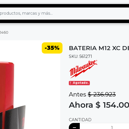
-2460
-35%
BATERIA M12 XC D
SKU: 561271
Agotado.
Antes
$ 236.923
Ahora $ 154.0
CANTIDAD