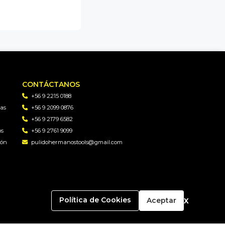
CONTÁCTANOS
+56 9 2215 0188
as
+56 9 2099 0876
+56 9 2179 6582
os
+56 9 2761 9099
gón
pulidohermanostools@gmail.com
x
Política de Cookies
Aceptar
ado por
Bsale