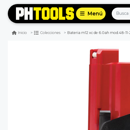
Bateria m12 xc de 6.0ah mod.48-11
Inicio
Colecciones