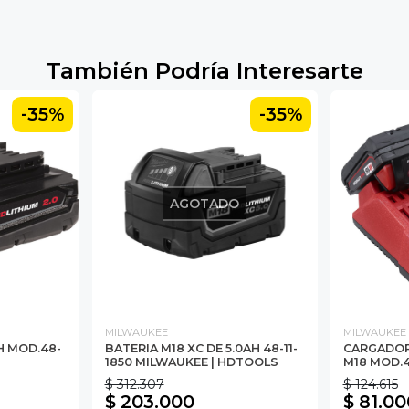
También Podría Interesarte
-35%
-35%
AGOTADO
MILWAUKEE
MILWAUKEE
H MOD.48-
BATERIA M18 XC DE 5.0AH 48-11-
CARGADOR 
1850 MILWAUKEE | HDTOOLS
M18 MOD.4
$ 312.307
$ 124.615
$ 203.000
$ 81.00