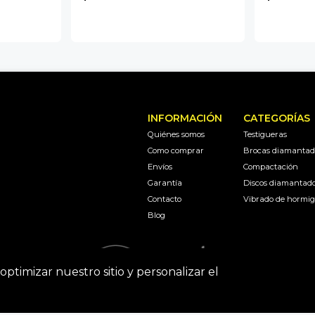
INFORMACIÓN
CATEGORÍAS
Quiénes somos
Testigueras
Como comprar
Brocas diamantad
Envíos
Compactación
Garantía
Discos diamantad
Contacto
Vibrado de hormi
Blog
optimizar nuestro sitio y personalizar el
Soluciones en perforacion diamantada y maquinaria © 2026
Cre