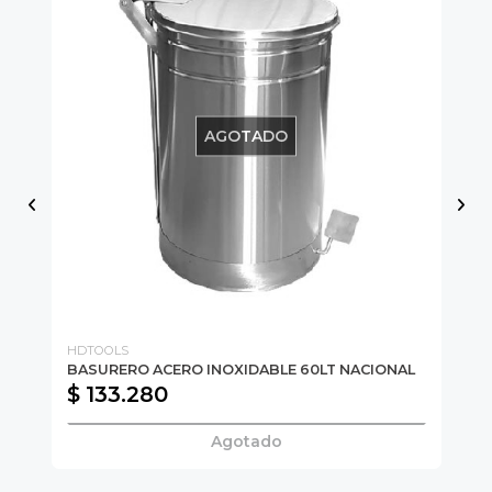
AGOTADO
HDTOOLS
HD
BASURERO ACERO INOXIDABLE 60LT NACIONAL
BA
$ 133.280
$
Agotado