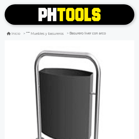
Basurero liver con arco
Inicio
Muebles y basureros