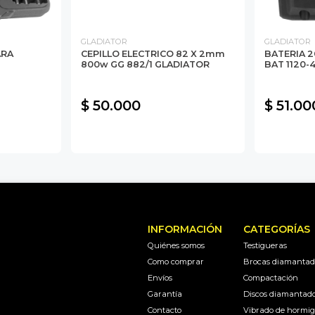
GLADIATOR
GLADIATOR
ARA
CEPILLO ELECTRICO 82 X 2mm
BATERIA 2
800w GG 882/1 GLADIATOR
BAT 1120-
$ 50.000
$ 51.00
INFORMACIÓN
CATEGORÍAS
Quiénes somos
Testigueras
Como comprar
Brocas diamantad
Envíos
Compactación
Garantía
Discos diamantad
Contacto
Vibrado de hormi