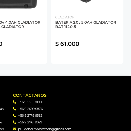
GLADIATOR
0v 4.0AH GLADIATOR
BATERIA 20v 5.0AH GLADIATOR
4 GLADIATOR
BAT 1120-5
0
$ 61.000
CONTÁCTANOS
+56 9 2215 0188
as
+56 9 2099 0876
+56 9 2179 6582
os
+56 9 2761 9099
gón
pulidohermanostools@gmail.com