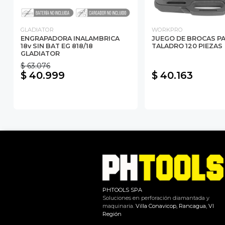
GLADIATOR
WORKPRO
ENGRAPADORA INALAMBRICA
JUEGO DE BROCAS P
18v SIN BAT EG 818/18
TALADRO 120 PIEZAS
GLADIATOR
$ 63.076
$ 40.999
$ 40.163
PHTOOLS SPA
Soluciones en perforación diamantada y
maquinaria.
Villa Conavicop, Rancagua, VI
Región