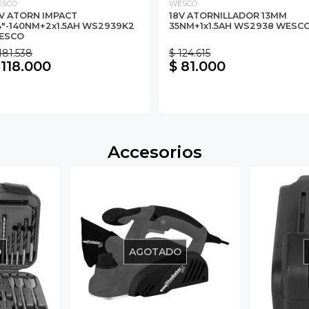
ESCO
WESCO
V ATORN IMPACT
18V ATORNILLADOR 13MM
4"-140NM+2x1.5AH WS2939K2
35NM+1x1.5AH WS2938 WESC
ESCO
181.538
$ 124.615
 118.000
$ 81.000
Accesorios
O
AGOTADO