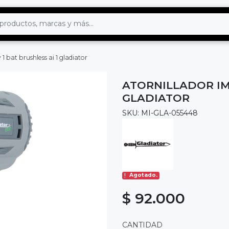
 1 bat brushless ai 1 gladiator
ATORNILLADOR IMP
GLADIATOR
SKU: MI-GLA-055448
Agotado.
$ 92.000
CANTIDAD