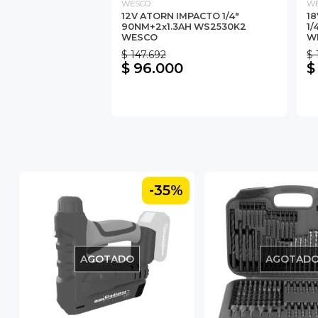
WESCO
W
12V ATORN IMPACTO 1/4"
18
90NM+2x1.3AH WS2530K2
1/
WESCO
W
$ 147.692
$ 
$ 96.000
$
-35%
AGOTADO
AGOTAD