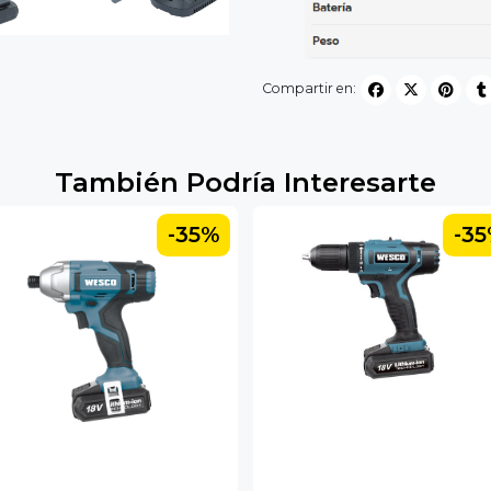
Compartir en:
También Podría Interesarte
-35%
-3