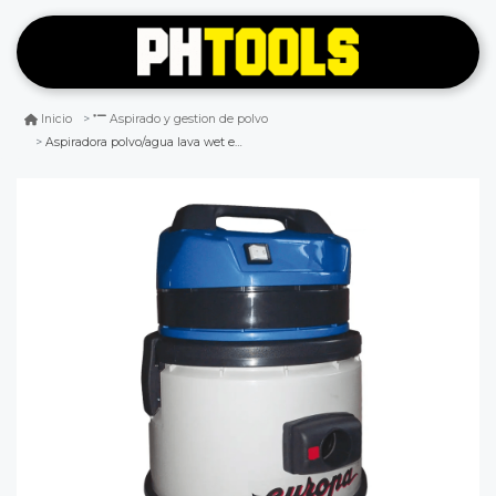
Inicio
Aspirado y gestion de polvo
Aspiradora polvo/agua lava wet europa 115 27lts ipc soteco