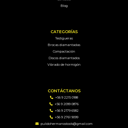
Blog
CATEGORÍAS
Testigueras
Brocas diamantadas
Compactación
Discos diamantados
Vibrado de hormigón
CONTÁCTANOS
+56 9 2215 0188
+56 9 2099 0876
+56 9 2179 6582
+56 9 2761 9099
pulidohermanostools@gmail.com