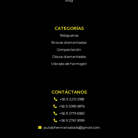
Blog
CATEGORÍAS
Testigueras
Brocas diamantadas
Compactación
Discos diamantados
Vibrado de hormigón
CONTÁCTANOS
+56 9 2215 0188
+56 9 2099 0876
+56 9 2179 6582
+56 9 2761 9099
pulidohermanostools@gmail.com