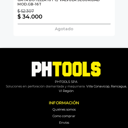
MOD.GB-16T
03
$ 52.307
$ 
$ 34.000
$
Agotado
PHTOOLS SPA
Soluciones en perforación diamantada y maquinaria.
Villa Conavicop, Rancagua,
VI Región
INFORMACIÓN
Quiénes somos
Como comprar
Envíos