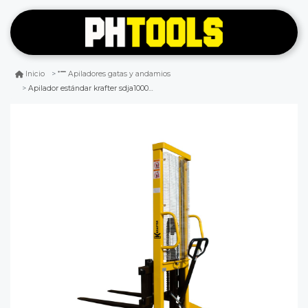
Inicio
Apiladores gatas y andamios
Apilador estándar krafter sdja1000 1t x 1.6mts