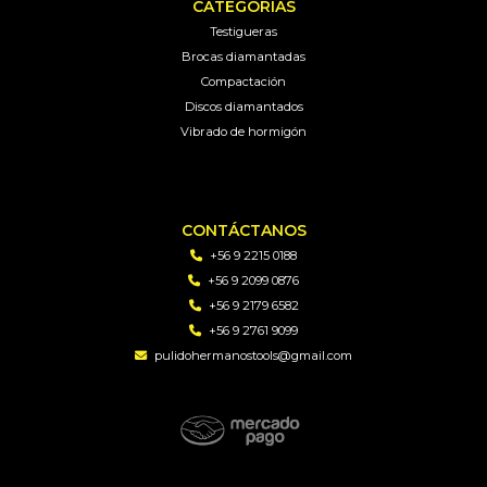
CATEGORÍAS
Testigueras
Brocas diamantadas
Compactación
Discos diamantados
Vibrado de hormigón
CONTÁCTANOS
+56 9 2215 0188
+56 9 2099 0876
+56 9 2179 6582
+56 9 2761 9099
pulidohermanostools@gmail.com