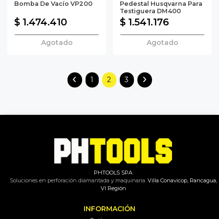
Bomba De Vacío VP200
Pedestal Husqvarna Para
Testiguera DM400
$ 1.474.410
$ 1.541.176
Agotado
Agotado
1
2
3
PHTOOLS SPA
Soluciones en perforación diamantada y maquinaria.
Villa Conavicop, Rancagua,
VI Región
INFORMACIÓN