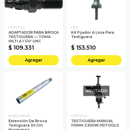
HDTOOLS
LEIS
ADAPTADOR PARA BROCA
Kit Fijador A Losa Para
TESTIGUERA — TOMA
Testiguera
HILTI A 1 1/4" UNC
$ 109.331
$ 153.510
Agregar
Agregar
AGOTADO
HUSQVARNA
HDTOOLS
Extensión De Broca
TESTIGUERA MANUAL
Testiguera 30 Cm
110MM 2300W HDTOOLS
Husqvarna