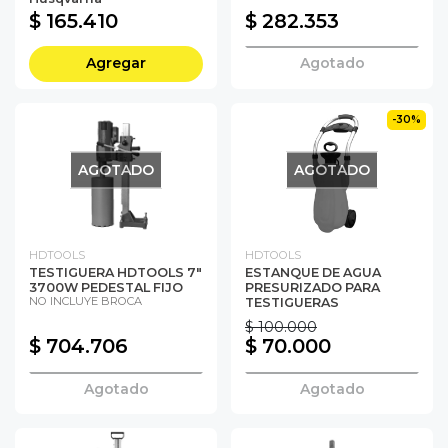
$ 165.410
$ 282.353
Agregar
Agotado
-30%
AGOTADO
AGOTADO
HDTOOLS
HDTOOLS
TESTIGUERA HDTOOLS 7"
ESTANQUE DE AGUA
3700W PEDESTAL FIJO
PRESURIZADO PARA
NO INCLUYE BROCA
TESTIGUERAS
$ 100.000
$ 704.706
$ 70.000
Agotado
Agotado