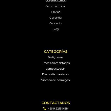
Quiénes somos
Como comprar
Envíos
Garantía
Contacto
Blog
CATEGORÍAS
Testigueras
Brocas diamantadas
Compactación
Discos diamantados
Vibrado de hormigón
CONTÁCTANOS
+56 9 2215 0188